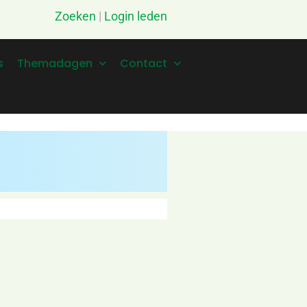
Zoeken
|
Login leden
s
Themadagen
Contact