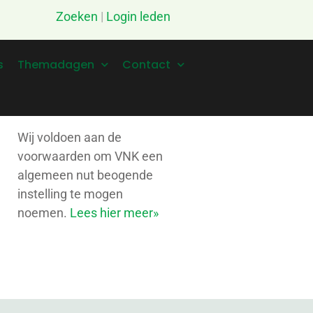
Zoeken
|
Login leden
s
Themadagen
Contact
Wij voldoen aan de
voorwaarden om VNK een
algemeen nut beogende
instelling te mogen
noemen.
Lees hier meer»