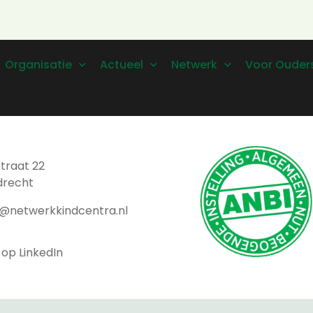
Organisatie
Actueel
Netwerk
Voor Ouder
traat 22
drecht
t@netwerkkindcentra.nl
 op LinkedIn