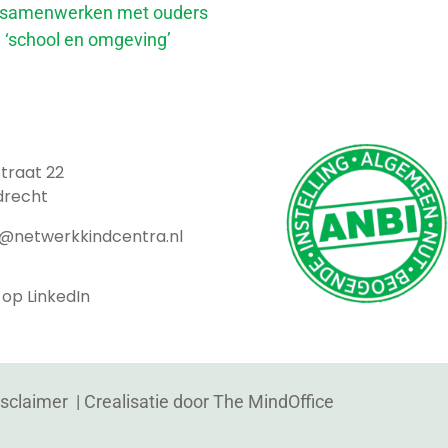
samenwerken met ouders
n ‘school en omgeving’
traat 22
drecht
t@netwerkkindcentra.nl
 op LinkedIn
isclaimer
| Crealisatie door
The MindOffice