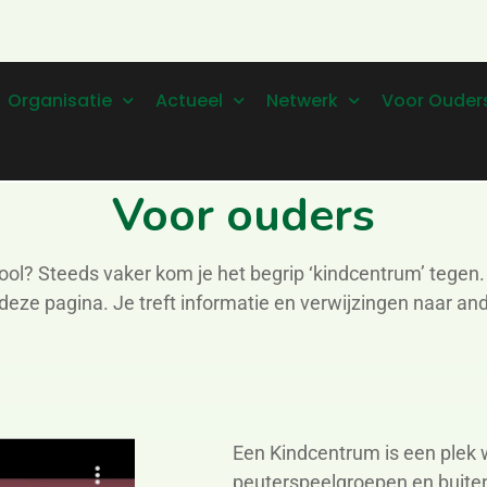
Organisatie
Actueel
Netwerk
Voor Ouder
Voor ouders
ol? Steeds vaker kom je het begrip ‘kindcentrum’ tegen.
p deze pagina. Je treft informatie en verwijzingen naar a
Een Kindcentrum is een plek
w
peuterspeelgroepen en buite