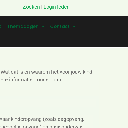
Zoeken
|
Login leden
s
Themadagen
Contact
 Wat dat is en waarom het voor jouw kind
ndere informatiebronnen aan.
aar kinderopvang (zoals dagopvang,
nschoolse opvang) en basisonderwijs