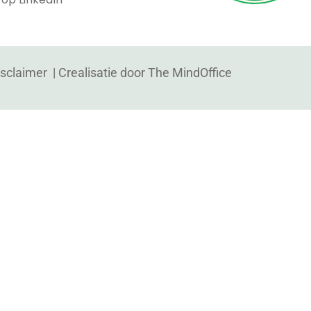
isclaimer
| Crealisatie door
The MindOffice