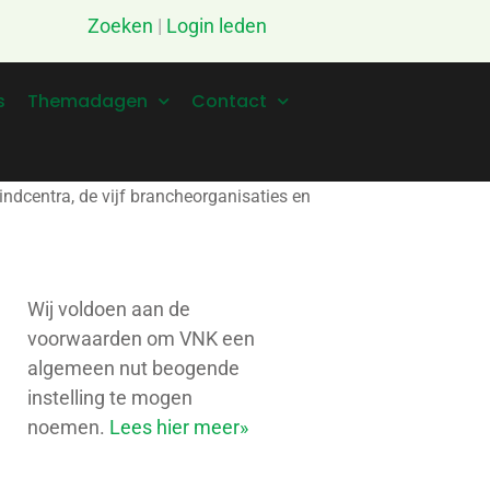
Zoeken
|
Login leden
s
Themadagen
Contact
centra, de vijf brancheorganisaties en
Wij voldoen aan de
voorwaarden om VNK een
algemeen nut beogende
instelling te mogen
noemen.
Lees hier meer»