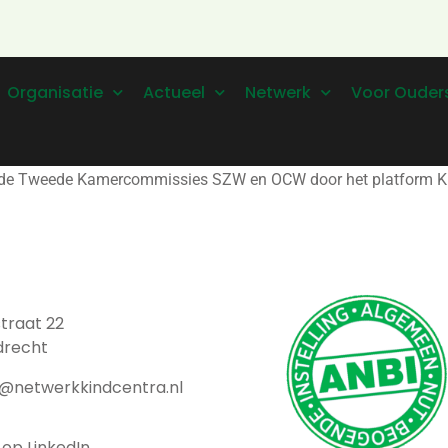
Organisatie
Actueel
Netwerk
Voor Ouder
 de Tweede Kamercommissies SZW en OCW door het platform Kind
traat 22
drecht
t@netwerkkindcentra.nl
 op LinkedIn