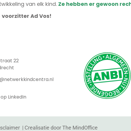
twikkeling van elk kind.
Ze hebben er gewoon rech
voorzitter Ad Vos!
traat 22
drecht
t@netwerkkindcentra.nl
 op LinkedIn
isclaimer
| Crealisatie door
The MindOffice