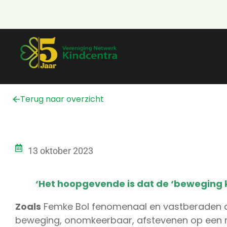
Terug naar overzicht
13 oktober 2023
‘Het hoopgevende is dat de ‘beweging
Zoals
Femke Bol fenomenaal en vastberaden afs
beweging, onomkeerbaar, afstevenen op een ni