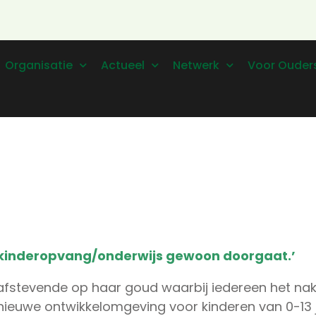
Organisatie
Actueel
Netwerk
Voor Ouder
 kinderopvang/onderwijs gewoon doorgaat.’
tevende op haar goud waarbij iedereen het nakijk
euwe ontwikkelomgeving voor kinderen van 0-13 jaa