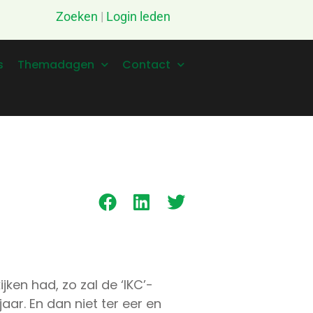
Zoeken
|
Login leden
s
Themadagen
Contact
en had, zo zal de ‘IKC’-
r. En dan niet ter eer en