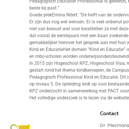
Pedagogisch Educatief Professional is gewenst, maa
beste bij past.”
Goede plekEmma Nitert: “De helft van de ondervr
Er zijn dus nog wel wensen. Er is veel onbenut p
niet van bewust wat voor kwaliteiten ze met deze 
dat vooral de eerstejaars met een baan zoekende 
gemakkelijker hierover het gesprek aan met hun w
Kind en EducatieHet domein “Kind en Educatie” is
en mbo-scholen worden onderwijsondersteunende 
In 2015 zijn Hogeschool KPZ, Hogeschool Viaa, 
gestart rond het thema kindberoepen; de Campus 
Pedagogisch Professional Kind en Educatie. Dit i
op niveau 5. De opleiding leidt op voor bestaande
KPZ onderzocht in samenwerking met PACT voor K
Het volledige onderzoek is te lezen via de websi
Contact
Dr. Plesmans