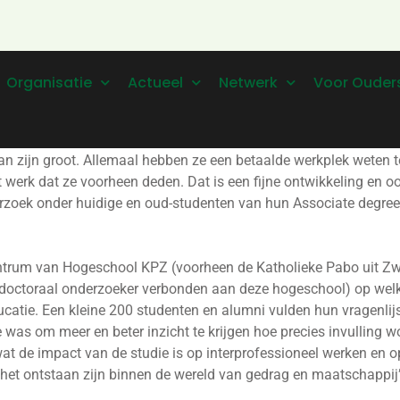
Organisatie
Actueel
Netwerk
Voor Ouder
 zijn groot. Allemaal hebben ze een betaalde werkplek weten 
t werk dat ze voorheen deden. Dat is een fijne ontwikkeling en 
rzoek onder huidige en oud-studenten van hun Associate degree
centrum van Hogeschool KPZ (voorheen de Katholieke Pabo uit 
tdoctoraal onderzoeker verbonden aan deze hogeschool) op welk
atie. Een kleine 200 studenten en alumni vulden hun vragenlijs
 was om meer en beter inzicht te krijgen hoe precies invulling
 wat de impact van de studie is op interprofessioneel werken en
n het ontstaan zijn binnen de wereld van gedrag en maatschappij