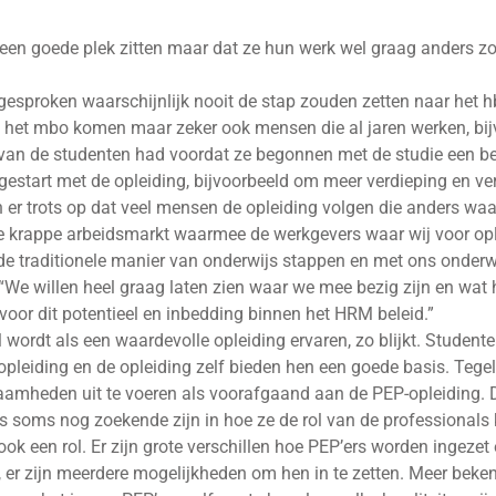
een goede plek zitten maar dat ze hun werk wel graag anders zou
esproken waarschijnlijk nooit de stap zouden zetten naar het 
an het mbo komen maar zeker ook mensen die al jaren werken, bi
t van de studenten had voordat ze begonnen met de studie een b
estart met de opleiding, bijvoorbeeld om meer verdieping en ve
 er trots op dat veel mensen de opleiding volgen die anders waars
 krappe arbeidsmarkt waarmee de werkgevers waar wij voor ople
 de traditionele manier van onderwijs stappen en met ons onderwi
We willen heel graag laten zien waar we mee bezig zijn en wat he
oor dit potentieel en inbedding binnen het HRM beleid.”
wordt als een waardevolle opleiding ervaren, zo blijkt. Studente
opleiding en de opleiding zelf bieden hen een goede basis. Tegel
amheden uit te voeren als voorafgaand aan de PEP-opleiding. 
 soms nog zoekende zijn in hoe ze de rol van de professionals
 een rol. Er zijn grote verschillen hoe PEP’ers worden ingezet 
, er zijn meerdere mogelijkheden om hen in te zetten. Meer beken