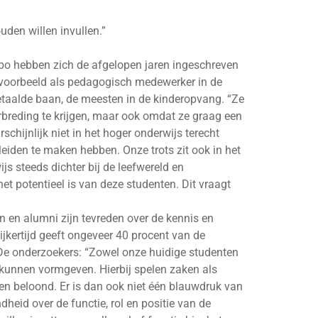
den willen invullen.”
hbo hebben zich de afgelopen jaren ingeschreven
jvoorbeeld als pedagogisch medewerker in de
etaalde baan, de meesten in de kinderopvang. “Ze
rbreding te krijgen, maar ook omdat ze graag een
chijnlijk niet in het hoger onderwijs terecht
iden te maken hebben. Onze trots zit ook in het
js steeds dichter bij de leefwereld en
t potentieel is van deze studenten. Dit vraagt
n en alumni zijn tevreden over de kennis en
ijkertijd geeft ongeveer 40 procent van de
De onderzoekers: “Zowel onze huidige studenten
 kunnen vormgeven. Hierbij spelen zaken als
en beloond. Er is dan ook niet één blauwdruk van
dheid over de functie, rol en positie van de