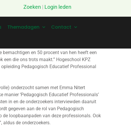
Zoeken
|
Login leden
s
Themadagen
Contact
te bemachtigen en 50 procent van hen heeft een
ook een die ons trots maakt.” Hogeschool KPZ
 opleiding Pedagogisch Educatief Professional
Zwolle) onderzocht samen met Emma Nitert
e manier ‘Pedagogisch Educatief Professionals’
ten in en de onderzoekers interviewden daaruit
 wordt gegeven aan de rol van Pedagogisch
 op de loopbaanpaden van deze professionals. Ook
”, aldus de onderzoekers.