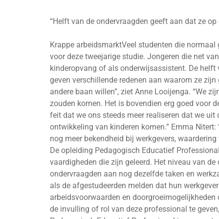
“Helft van de ondervraagden geeft aan dat ze op 
Krappe arbeidsmarktVeel studenten die normaal g
voor deze tweejarige studie. Jongeren die net v
kinderopvang of als onderwijsassistent. De helf
geven verschillende redenen aan waarom ze zijn g
andere baan willen”, ziet Anne Looijenga. “We zijn
zouden komen. Het is bovendien erg goed voor de
feit dat we ons steeds meer realiseren dat we uit
ontwikkeling van kinderen komen.” Emma Nitert: “
nog meer bekendheid bij werkgevers, waardering v
De opleiding Pedagogisch Educatief Professional 
vaardigheden die zijn geleerd. Het niveau van de 
ondervraagden aan nog dezelfde taken en werkza
als de afgestudeerden melden dat hun werkgevers
arbeidsvoorwaarden en doorgroeimogelijkheden ook
de invulling of rol van deze professional te geven