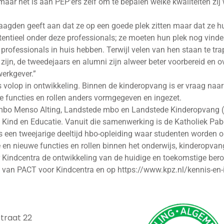
r het is aan PEP’ers zelf om te bepalen welke kwaliteiten zij wi
aagden geeft aan dat ze op een goede plek zitten maar dat ze hu
otentieel onder deze professionals; ze moeten hun plek nog vind
professionals in huis hebben. Terwijl velen van hen staan te tra
zijn, de tweedejaars en alumni zijn alweer beter voorbereid en 
erkgever.”
 volop in ontwikkeling. Binnen de kinderopvang is er vraag naar 
functies en rollen anders vormgegeven en ingezet.
mbo Menso Alting, Landstede mbo en Landstede Kinderopvang (in
Kind en Educatie. Vanuit die samenwerking is de Katholiek Pab
s een tweejarige deeltijd hbo-opleiding waar studenten worden 
 en nieuwe functies en rollen binnen het onderwijs, kinderopvan
indcentra de ontwikkeling van de huidige en toekomstige beroe
te van PACT voor Kindcentra en op https://www.kpz.nl/kennis-en
traat 22