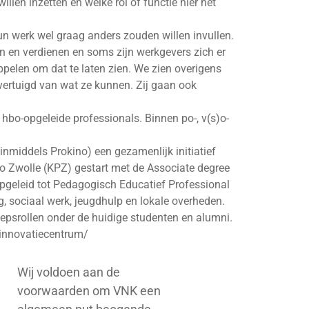
llen inzetten en welke rol of functie hier het
n werk wel graag anders zouden willen invullen.
en en verdienen en soms zijn werkgevers zich er
ppelen om dat te laten zien. We zien overigens
overtuigd van wat ze kunnen. Zij gaan ook
hbo-opgeleide professionals. Binnen po-, v(s)o-
middels Prokino) een gezamenlijk initiatief
o Zwolle (KPZ) gestart met de Associate degree
opgeleid tot Pedagogisch Educatief Professional
g, sociaal werk, jeugdhulp en lokale overheden.
psrollen onder de huidige studenten en alumni.
-innovatiecentrum/
Wij voldoen aan de
voorwaarden om VNK een