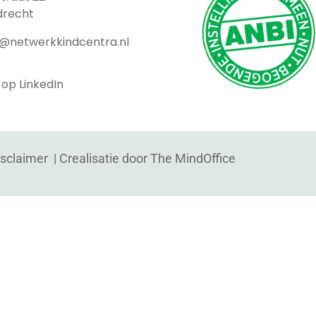
drecht
t@netwerkkindcentra.nl
 op LinkedIn
isclaimer
| Crealisatie door
The MindOffice