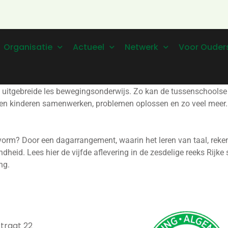
Organisatie
Actueel
Netwerk
Voor Ouder
n uitgebreide les bewegingsonderwijs. Zo kan de tussenschool
eren kinderen samenwerken, problemen oplossen en zo veel meer.
n vorm? Door een dagarrangement, waarin het leren van taal, re
ondheid. Lees hier de vijfde aflevering in de zesdelige reeks Rij
ng.
traat 22