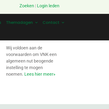
Zoeken
|
Login leden
s
Themadagen
Contact
Wij voldoen aan de
voorwaarden om VNK een
algemeen nut beogende
instelling te mogen
noemen.
Lees hier meer»