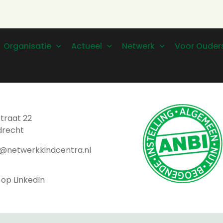
Organisatie
Actueel
Netwerk
Voor Ouder
traat 22
drecht
t@netwerkkindcentra.nl
 op LinkedIn