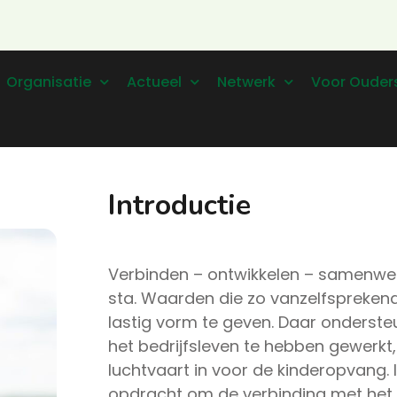
Organisatie
Actueel
Netwerk
Voor Ouder
Introductie
Verbinden – ontwikkelen – samenwerk
sta. Waarden die zo vanzelfsprekend l
lastig vorm te geven. Daar ondersteun
het bedrijfsleven te hebben gewerkt, 
luchtvaart in voor de kinderopvang. I
opdracht om de verbinding met het