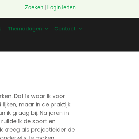
Zoeken
|
Login leden
s
Themadagen
Contact
en. Dat is waar ik voor
ijken, maar in de praktijk
 ik graag bij. Na jaren in
ruilde ik de sport en
k kreeg als projectleider de
 onderwijs te maken