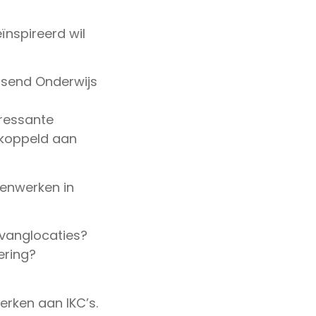
ïnspireerd wil
ssend Onderwijs
eressante
gekoppeld aan
menwerken in
pvanglocaties?
ering?
rken aan IKC’s.