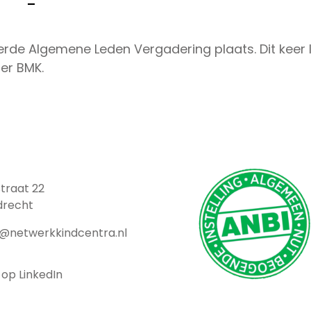
–
rde Algemene Leden Vergadering plaats. Dit keer li
er BMK.
traat 22
drecht
t@netwerkkindcentra.nl
 op LinkedIn