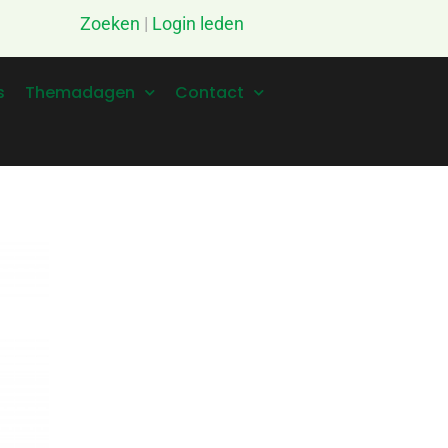
Zoeken
|
Login leden
s
Themadagen
Contact