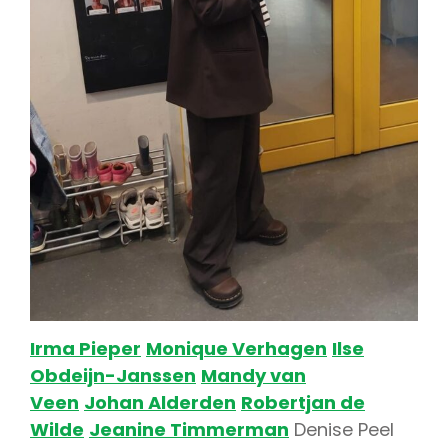
Irma Pieper
Monique Verhagen
Ilse
Obdeijn-Janssen
Mandy van
Veen
Johan Alderden
Robertjan de
Wilde
Jeanine Timmerman
Denise Peel